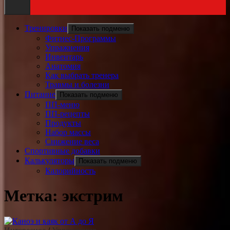
Тренировки
Показать подменю
Фитнес-Программы
Упражнения
Инвентарь
Анатомия
Как выбрать тренера
Травмы и болезни
Питание
Показать подменю
ПП-меню
ПП-рецепты
Продукты
Набор массы
Снижение веса
Спортивные добавки
Калькуляторы
Показать подменю
Калорийность
Метка:
экстрим