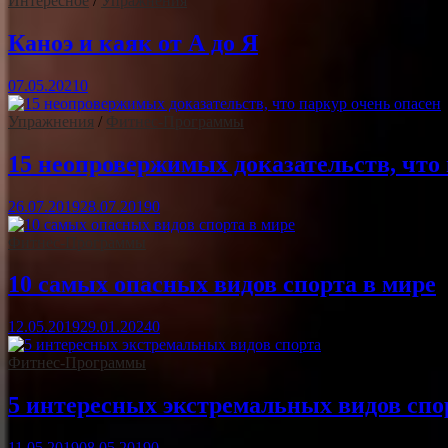
Интересное
/
Упражнения
Каноэ и каяк от А до Я
07.05.2021
0
Упражнения
/
Фитнес-Программы
15 неопровержимых доказательств, что 
26.07.2019
28.07.2019
0
Фитнес-Программы
10 самых опасных видов спорта в мире
12.05.2019
29.01.2024
0
Фитнес-Программы
5 интересных экстремальных видов спо
11.05.2019
08.05.2019
0