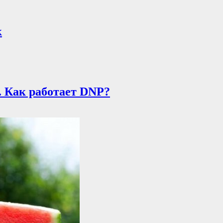
к
. Как работает DNP?