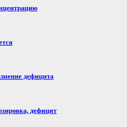
онцентрацию
ется
олнение дефицита
озировка, дефицит