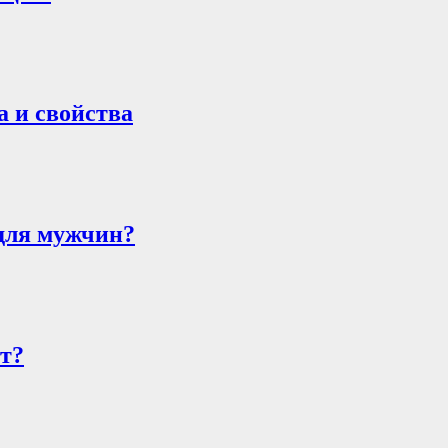
а и свойства
 для мужчин?
ет?