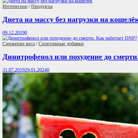
Интересное
/
Продукты
Диета на массу без нагрузки на кошелё
09.12.2019
0
Снижение веса
/
Спортивные добавки
Динитрофенол или похудение до смерти
31.07.2019
29.01.2024
0