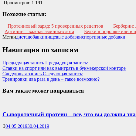
Просмотров:
1 191
Похожие статьи:
Протеиновый заряд: 5 проверенных рецептов
Берберин: 
Аргинин – важная аминокислота
Белки в порошке или в 
Метки
диета
добавки
пищевые добавки
спортивные добавки
Навигация по записям
Предыдущая запись
Предыдущая запись:
Ставки на спорт или как выиграть в букмекерской конторе
Следующая запись
Следующая запись:
Тренировки два раза в день – такое возможно?
Вам также может понравиться
Сывороточный протеин – все, что вы должны зна
04.05.2019
30.04.2019