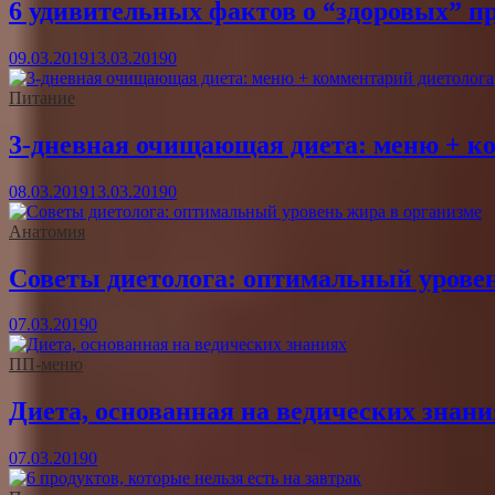
6 удивительных фактов о “здоровых” п
09.03.2019
13.03.2019
0
Питание
3-дневная очищающая диета: меню + к
08.03.2019
13.03.2019
0
Анатомия
Советы диетолога: оптимальный уровен
07.03.2019
0
ПП-меню
Диета, основанная на ведических знани
07.03.2019
0