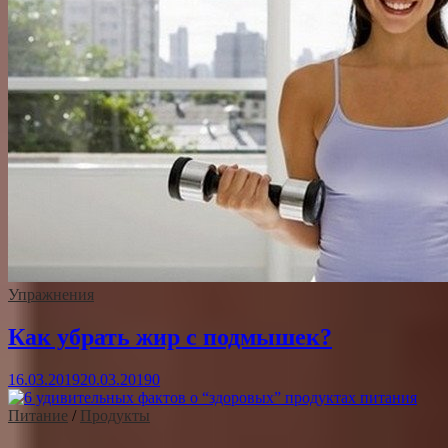
Упражнения
Как убрать жир с подмышек?
16.03.2019
20.03.2019
0
Питание
/
Продукты