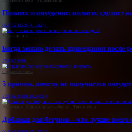
Снижение веса
/
Упражнения
Пилатес и похудение: пилатес сделает в
06.07.2022
26.01.2024
1
Упражнения
Когда можно делать приседания после р
25.10.2021
0
Снижение веса
5 причин, почему не получается похуде
22.10.2021
18.10.2021
0
Анатомия
/
Спортивные добавки
/
Тренировки
Добавки для бегунов – что лучше всег
01.10.2021
29.09.2021
0