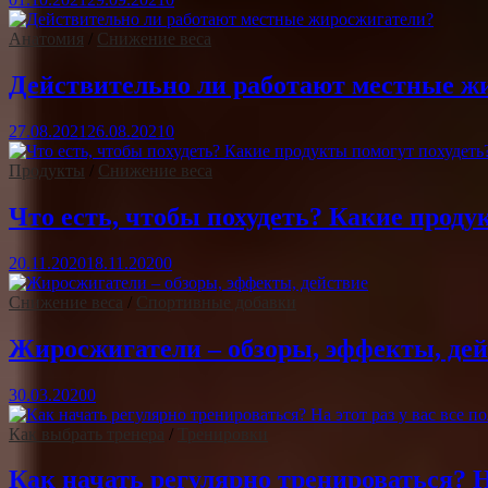
Анатомия
/
Снижение веса
Действительно ли работают местные ж
27.08.2021
26.08.2021
0
Продукты
/
Снижение веса
Что есть, чтобы похудеть? Какие проду
20.11.2020
18.11.2020
0
Снижение веса
/
Спортивные добавки
Жиросжигатели – обзоры, эффекты, дей
30.03.2020
0
Как выбрать тренера
/
Тренировки
Как начать регулярно тренироваться? На