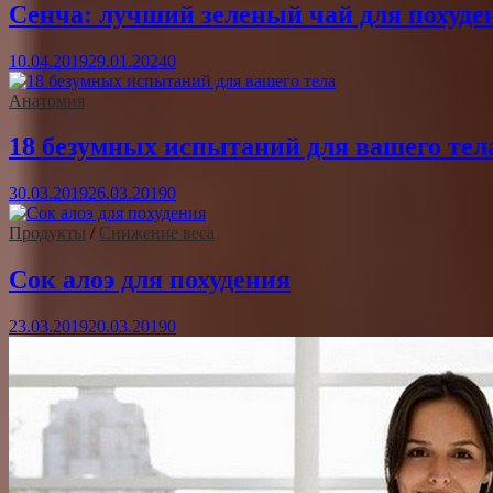
Сенча: лучший зеленый чай для похуде
10.04.2019
29.01.2024
0
Анатомия
18 безумных испытаний для вашего тел
30.03.2019
26.03.2019
0
Продукты
/
Снижение веса
Сок алоэ для похудения
23.03.2019
20.03.2019
0