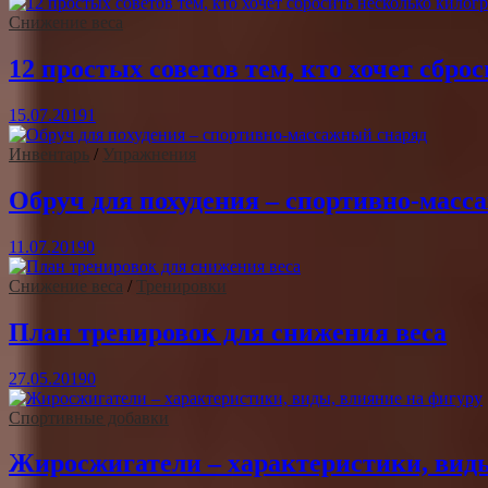
Снижение веса
12 простых советов тем, кто хочет сбр
15.07.2019
1
Инвентарь
/
Упражнения
Обруч для похудения – спортивно-масс
11.07.2019
0
Снижение веса
/
Тренировки
План тренировок для снижения веса
27.05.2019
0
Спортивные добавки
Жиросжигатели – характеристики, виды