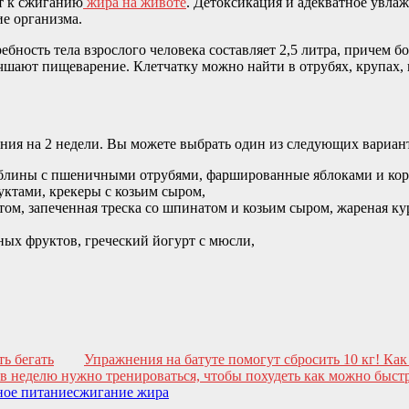
ит к сжиганию
жира на животе
. Детоксикация и адекватное увлаж
ие организма.
бность тела взрослого человека составляет 2,5 литра, причем б
учшают пищеварение. Клетчатку можно найти в отрубях, крупах,
ания на 2 недели. Вы можете выбрать один из следующих вариан
, блины с пшеничными отрубями, фаршированные яблоками и кор
ктами, крекеры с козьим сыром,
атом, запеченная треска со шпинатом и козьим сыром, жареная к
ных фруктов, греческий йогурт с мюсли,
ть бегать
Упражнения на батуте помогут сбросить 10 кг! Как
 в неделю нужно тренироваться, чтобы похудеть как можно быст
ное питание
сжигание жира