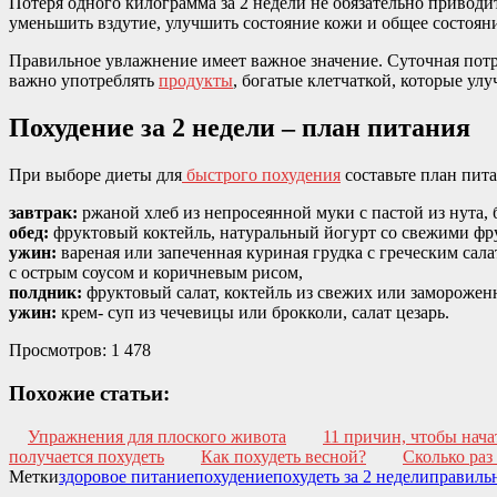
Потеря одного килограмма за 2 недели не обязательно привод
уменьшить вздутие, улучшить состояние кожи и общее состоян
Правильное увлажнение имеет важное значение. Суточная потре
важно употреблять
продукты
, богатые клетчаткой, которые ул
Похудение за 2 недели – план питания
При выборе диеты для
быстрого похудения
составьте план пит
завтрак:
ржаной хлеб из непросеянной муки с пастой из нута
обед:
фруктовый коктейль, натуральный йогурт со свежими фру
ужин:
вареная или запеченная куриная грудка с греческим сал
с острым соусом и коричневым рисом,
полдник:
фруктовый салат, коктейль из свежих или заморожен
ужин:
крем- суп из чечевицы или брокколи, салат цезарь.
Просмотров:
1 478
Похожие статьи:
Упражнения для плоского живота
11 причин, чтобы нача
получается похудеть
Как похудеть весной?
Сколько раз
Метки
здоровое питание
похудение
похудеть за 2 недели
правиль