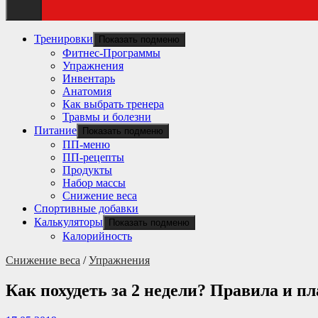
Тренировки
Показать подменю
Фитнес-Программы
Упражнения
Инвентарь
Анатомия
Как выбрать тренера
Травмы и болезни
Питание
Показать подменю
ПП-меню
ПП-рецепты
Продукты
Набор массы
Снижение веса
Спортивные добавки
Калькуляторы
Показать подменю
Калорийность
Снижение веса
/
Упражнения
Как похудеть за 2 недели? Правила и п