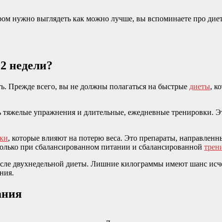
ом нужно выглядеть как можно лучше, вы вспоминаете про диету
 2 недели?
ать. Прежде всего, вы не должны полагаться на быстрые
диеты
, к
ть тяжелые упражнения и длительные, ежедневные тренировки. Э
ки
, которые влияют на потерю веса. Это препараты, направлен
а только при сбалансированном питании и сбалансированной
трен
осле двухнедельной диеты. Лишние килограммы имеют шанс исчезн
ния.
ания