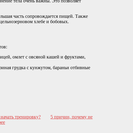
нение тела очень важны. Это позволяет
ольшая часть сопровождается пищей. Также
 цельнозерновом хлебе и бобовых.
тов:
ицей, омлет с овсяной кашей и фруктами,
уриная грудка с кунжутом, бараньи отбивные
 начать тренировку?
5 причин, почему не
рее