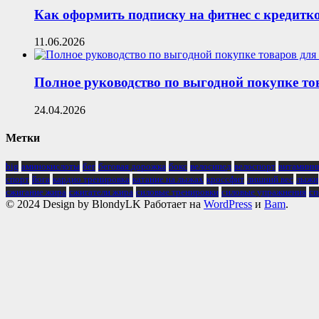
Как оформить подписку на фитнес с кредитк
11.06.2026
Полное руководство по выгодной покупке то
24.04.2026
Метки
big
аминокислоты
бег
беговая дорожка
бокс
велосипед
велоспорт
витаминн
спорт
йога
кардио тренировка
катание на лыжах
кроссфит
лишний вес
лыжи
сжигание жира
сжигатели жира
силовые тренировки
силовые упражнения
сп
© 2024 Design by BlondyLK Работает на
WordPress
и
Bam
.