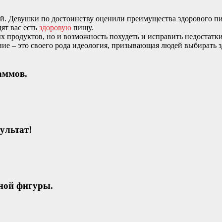
ей. Девушки по достоинству оценили преимущества здорового п
ят вас есть
здоровую
пищу.
ых продуктов, но и возможность похудеть и исправить недостат
ие – это своего рода идеология, призывающая людей выбирать з
аммов.
ультат!
ьной фигуры.