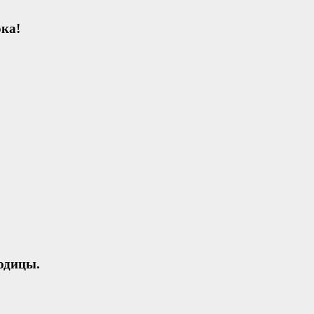
ка!
годицы.