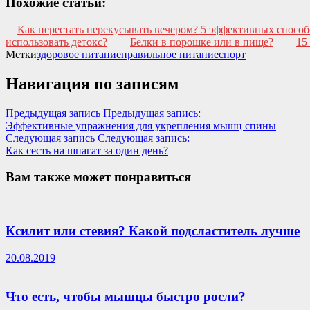
Похожие статьи:
Как перестать перекусывать вечером? 5 эффективных способ
использовать детокс?
Белки в порошке или в пище?
15
Метки
здоровое питание
правильное питание
спорт
Навигация по записям
Предыдущая запись
Предыдущая запись:
Эффективные упражнения для укрепления мышц спины
Следующая запись
Следующая запись:
Как сесть на шпагат за один день?
Вам также может понравиться
Ксилит или стевия? Какой подсластитель лучше
20.08.2019
Что есть, чтобы мышцы быстро росли?