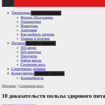
Тренировки
Показать подменю
Фитнес-Программы
Упражнения
Инвентарь
Анатомия
Как выбрать тренера
Травмы и болезни
Питание
Показать подменю
ПП-меню
ПП-рецепты
Продукты
Набор массы
Снижение веса
Спортивные добавки
Калькуляторы
Показать подменю
Калорийность
Питание
/
Снижение веса
10 доказательств пользы здорового пит