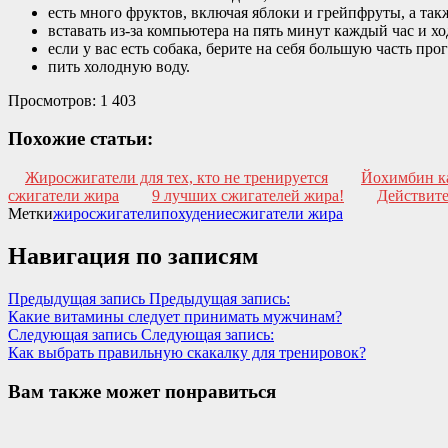
есть много фруктов, включая яблоки и грейпфруты, а так
вставать из-за компьютера на пять минут каждый час и хо
если у вас есть собака, берите на себя большую часть прог
пить холодную воду.
Просмотров:
1 403
Похожие статьи:
Жиросжигатели для тех, кто не тренируется
Йохимбин ка
сжигатели жира
9 лучших сжигателей жира!
Действите
Метки
жиросжигатели
похудение
сжигатели жира
Навигация по записям
Предыдущая запись
Предыдущая запись:
Какие витамины следует принимать мужчинам?
Следующая запись
Следующая запись:
Как выбрать правильную скакалку для тренировок?
Вам также может понравиться