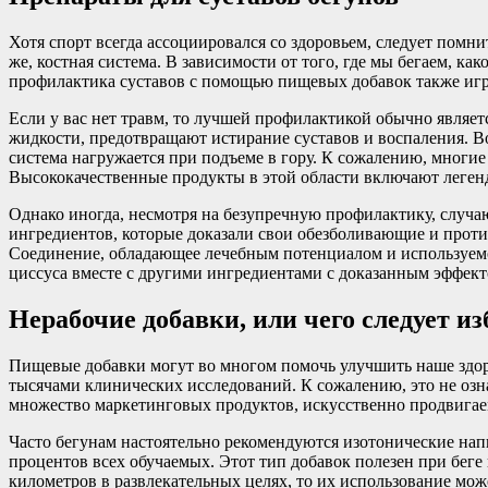
Хотя спорт всегда ассоциировался со здоровьем, следует помни
же, костная система. В зависимости от того, где мы бегаем, ка
профилактика суставов с помощью пищевых добавок также игр
Если у вас нет травм, то лучшей профилактикой обычно являе
жидкости, предотвращают истирание суставов и воспаления. В
система нагружается при подъеме в гору. К сожалению, многи
Высококачественные продукты в этой области включают легенд
Однако иногда, несмотря на безупречную профилактику, случаю
ингредиентов, которые доказали свои обезболивающие и проти
Соединение, обладающее лечебным потенциалом и используем
циссуса вместе с другими ингредиентами с доказанным эффектом
Нерабочие добавки, или чего следует из
Пищевые добавки могут во многом помочь улучшить наше здоро
тысячами клинических исследований. К сожалению, это не озна
множество маркетинговых продуктов, искусственно продвигаем
Часто бегунам настоятельно рекомендуются изотонические напи
процентов всех обучаемых. Этот тип добавок полезен при беге
километров в развлекательных целях, то их использование мож