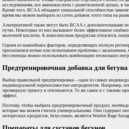
исследованиям, все аминокислоты с разветвленной цепью, в ч
Кроме того, BCAA обладают уникальной способностью заменят
время мы можем выбирать из сотен добавок этого типа на рынк
Альтернативой также могут быть BCAA с дополнительными ин
путях. Некоторые из них вызывают более эффективное снабже
молочной кислоты. К комплексным продуктам относятся, напри
Одним из важнейших факторов, определяющих полную регенера
просыпаемся ночью или испытываем проблемы с засыпанием, 
бессонницы можно использовать комбинацию нескольких ингре
Предтренировочная добавка для бегуна
Выбор правильной предтренировки – один из самых индивидуал
индивидуальной переносимостью ингредиентов. Например, неко
чрезмерную тревогу и отвлекаются. То же самое и с такими п
эффект.
Поэтому, чтобы выбрать предтренировочный продукт, необходи
которые мы можем считать универсальными. Они содержат ин
интересных продуктов, безусловно, является Warrior Rage Sava
Препараты для суставов бегунов