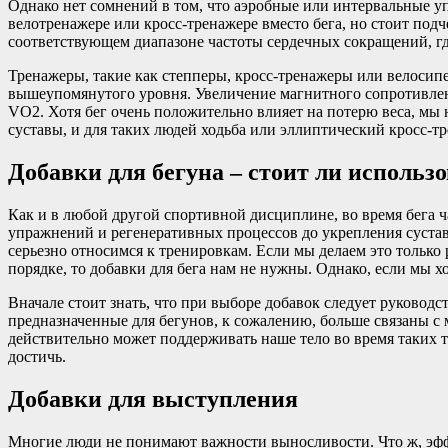
Однако нет сомнений в том, что аэробные или интервальные у
велотренажере или кросс-тренажере вместо бега, но стоит под
соответствующем диапазоне частоты сердечных сокращений, 
Тренажеры, такие как степперы, кросс-тренажеры или велосипе
вышеупомянутого уровня. Увеличение магнитного сопротивлени
VO2. Хотя бег очень положительно влияет на потерю веса, мы
суставы, и для таких людей ходьба или эллиптический кросс-т
Добавки для бегуна – стоит ли использ
Как и в любой другой спортивной дисциплине, во время бега ч
упражнений и регенеративных процессов до укрепления суставо
серьезно относимся к тренировкам. Если мы делаем это только 
порядке, то добавки для бега нам не нужны. Однако, если мы 
Вначале стоит знать, что при выборе добавок следует руковод
предназначенные для бегунов, к сожалению, больше связаны с 
действительно может поддерживать наше тело во время таких т
достичь.
Добавки для выступления
Многие люди не понимают важности выносливости. Что ж, эфф