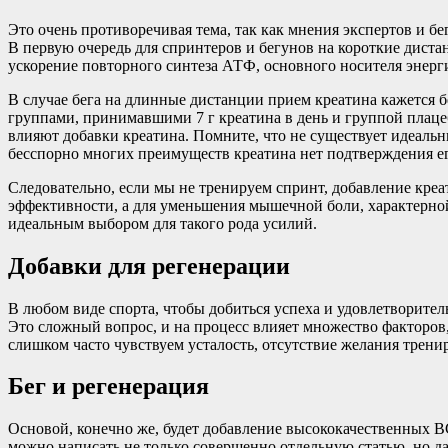
Это очень противоречивая тема, так как мнения экспертов и б
В первую очередь для спринтеров и бегунов на короткие диста
ускорение повторного синтеза АТФ, основного носителя энерг
В случае бега на длинные дистанции прием креатина кажется 
группами, принимавшими 7 г креатина в день и группой плацеб
влияют добавки креатина. Помните, что не существует идеальн
бесспорно многих преимуществ креатина нет подтверждения е
Следовательно, если мы не тренируем спринт, добавление кре
эффективности, а для уменьшения мышечной боли, характерной
идеальным выбором для такого рода усилий.
Добавки для регенерации
В любом виде спорта, чтобы добиться успеха и удовлетворител
Это сложный вопрос, и на процесс влияет множество факторов,
слишком часто чувствуем усталость, отсутствие желания трени
Бег и регенерация
Основой, конечно же, будет добавление высококачественных B
можно написать не только совершенно отдельную статью, но д