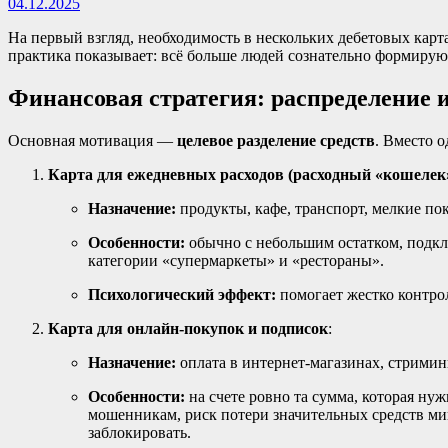
04.12.2025
На первый взгляд, необходимость в нескольких дебетовых карта
практика показывает: всё больше людей сознательно формируют
Финансовая стратегия: распределение 
Основная мотивация —
целевое разделение средств
. Вместо 
Карта для ежедневных расходов (расходный «кошелек
Назначение:
продукты, кафе, транспорт, мелкие по
Особенности:
обычно с небольшим остатком, подклю
категории «супермаркеты» и «рестораны».
Психологический эффект:
помогает жестко контрол
Карта для онлайн-покупок и подписок
:
Назначение:
оплата в интернет-магазинах, стриминг
Особенности:
на счете ровно та сумма, которая ну
мошенникам, риск потери значительных средств ми
заблокировать.