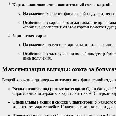
Карта-«копилка» или накопительный счет с картой
:
Назначение:
хранение финансовой подушки, денег н
Особенности:
карта часто лежит дома, не привязан
«соблазна» расплатиться этой картой помогает дис
Зарплатная карта
:
Назначение:
получение зарплаты, ипотечных или и
Особенности:
часто условия по ней диктует работо
день получения.
Максимизация выгоды: охота за бонуса
Второй ключевой драйвер —
оптимизация финансовой отдач
Разный кэшбэк под разные категории:
Один банк дает 
Стратегический держатель карт платит на АЗС первой кар
Специальные акции и скидки у партнеров:
У каждого б
конкретном маркетплейсе. Наличие нескольких карт дае
Проценты на остаток:
Ставки сильно различаются. Можн