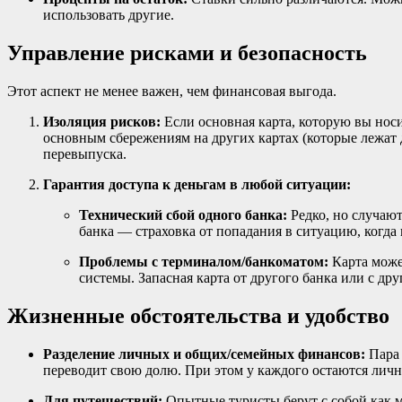
использовать другие.
Управление рисками и безопасность
Этот аспект не менее важен, чем финансовая выгода.
Изоляция рисков:
Если основная карта, которую вы носи
основным сбережениям на других картах (которые лежат д
перевыпуска.
Гарантия доступа к деньгам в любой ситуации:
Технический сбой одного банка:
Редко, но случаю
банка — страховка от попадания в ситуацию, когда 
Проблемы с терминалом/банкоматом:
Карта може
системы. Запасная карта от другого банка или с др
Жизненные обстоятельства и удобство
Разделение личных и общих/семейных финансов:
Пара 
переводит свою долю. При этом у каждого остаются личн
Для путешествий:
Опытные туристы берут с собой как м