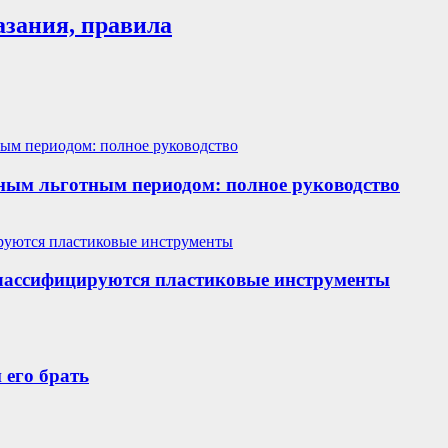
азания, правила
ным льготным периодом: полное руководство
классифицируются пластиковые инструменты
 его брать