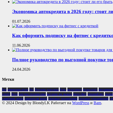
Экономика автокредита в 2026 году: стоит ли
01.07.2026
Как оформить подписку на фитнес с кредитк
11.06.2026
Полное руководство по выгодной покупке то
24.04.2026
Метки
big
аминокислоты
бег
беговая дорожка
бокс
велосипед
велоспорт
витаминн
спорт
йога
кардио тренировка
катание на лыжах
кроссфит
лишний вес
лыжи
сжигание жира
сжигатели жира
силовые тренировки
силовые упражнения
сп
© 2024 Design by BlondyLK Работает на
WordPress
и
Bam
.