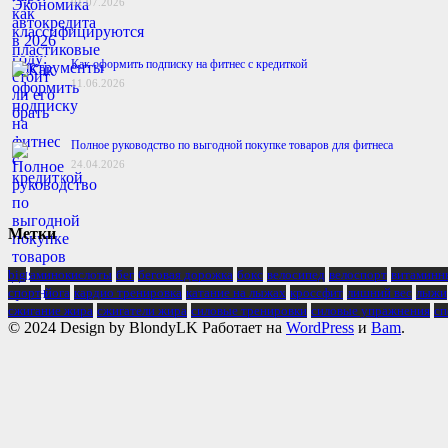
01.07.2026
Как оформить подписку на фитнес с кредиткой
11.06.2026
Полное руководство по выгодной покупке товаров для фитнеса
24.04.2026
Метки
big
аминокислоты
бег
беговая дорожка
бокс
велосипед
велоспорт
витаминн
спорт
йога
кардио тренировка
катание на лыжах
кроссфит
лишний вес
лыжи
сжигание жира
сжигатели жира
силовые тренировки
силовые упражнения
сп
© 2024 Design by BlondyLK Работает на
WordPress
и
Bam
.