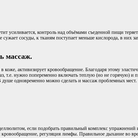
тит усиливается, контроль над объёмами съеденной пищи теряетс
сужает сосуды, к тканям поступает меньше кислорода, в них за
ь массаж.
 коже, активизирует кровообращение. Благодаря этому эластич
раз, т.е. нужно попеременно включать теплую (но не горячую) и 
В душе одновременно можно сделать и массаж проблемных мест.
еллюлитом, если подобрать правильный комплекс упражнений и 
я кровообращение, регуляция лимфы. Правильное дыхание во вр