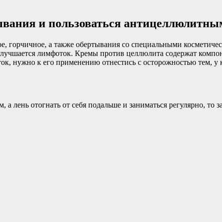
ывания и пользоваться антицеллюлитны
ое, горчичное, а также обертывания со специальными косметиче
 улучшается лимфоток. Кремы против целлюлита содержат комп
оток, нужно к его применению отнестись с осторожностью тем, у 
а лень отогнать от себя подальше и заниматься регулярно, то з