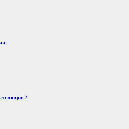
ии
стеопороз?