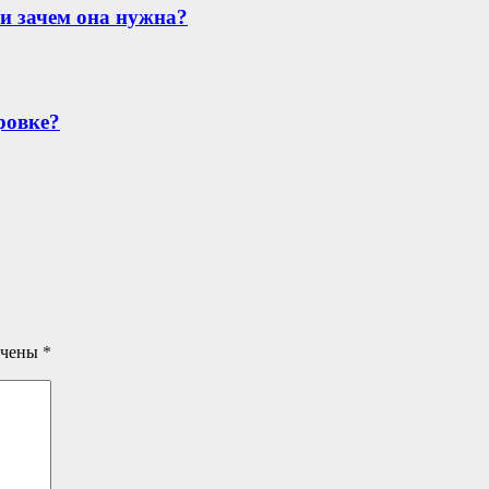
и зачем она нужна?
ровке?
ечены
*