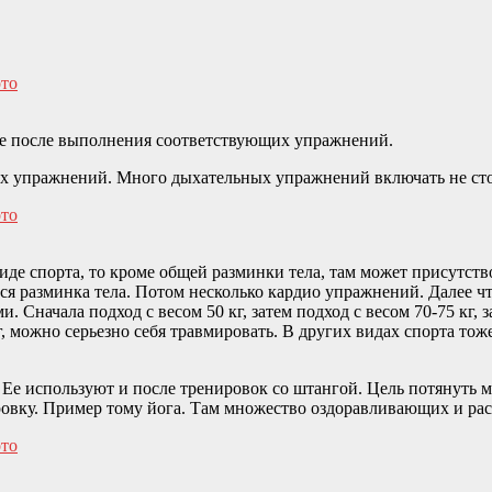
те после выполнения соответствующих упражнений.
 упражнений. Много дыхательных упражнений включать не стоит
иде спорта, то кроме общей разминки тела, там может присутст
тся разминка тела. Потом несколько кардио упражнений. Далее 
 Сначала подход с весом 50 кг, затем подход с весом 70-75 кг, з
г, можно серьезно себя травмировать. В других видах спорта то
Ее используют и после тренировок со штангой. Цель потянуть 
ировку. Пример тому йога. Там множество оздоравливающих и р