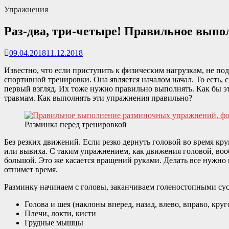
Упражнения
Раз-два, три-четыре! Правильное вып
09.04.2018
11.12.2018
Известно, что если приступить к физическим нагрузкам, не по
спортивной тренировки. Она является началом начал. То есть, 
первый взгляд. Их тоже нужно правильно выполнять. Как бы э
травмам. Как выполнять эти упражнения правильно?
Разминка перед тренировкой
Без резких движений. Если резко дернуть головой во время кр
или вывиха. С таким упражнением, как движения головой, во
большой. Это же касается вращений руками. Делать все нужно 
отнимет время.
Разминку начинаем с головы, заканчиваем голеностопными сус
Голова и шея (наклоны вперед, назад, влево, вправо, кру
Плечи, локти, кисти
Грудные мышцы