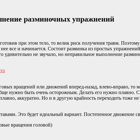
олнение разминочных упражнений
дготовив при этом тело, то велик риск получения травм. Поэтом
с нее все и начинается. Состоит разминка из простых упражнений
то удивительно не звучало, но неправильное выполнение разми
уговых вращений или движений вперед-назад, влево-вправо, то м
обще нужно быть очень осторожным. Делать его нужно плавно. 
плавно, аккуратно. Но и в другую крайность переходить тоже н
тавами. Это будет идеальный вариант. Постепенное движение св
говые вращения головой)