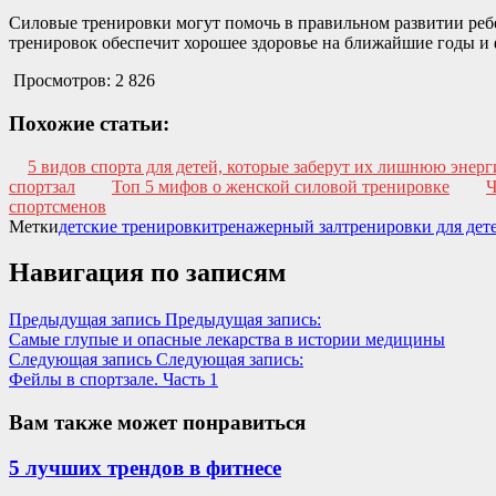
Силовые тренировки могут помочь в правильном развитии ребе
тренировок обеспечит хорошее здоровье на ближайшие годы и
Просмотров:
2 826
Похожие статьи:
5 видов спорта для детей, которые заберут их лишнюю энер
спортзал
Топ 5 мифов о женской силовой тренировке
Ч
спортсменов
Метки
детские тренировки
тренажерный зал
тренировки для дет
Навигация по записям
Предыдущая запись
Предыдущая запись:
Самые глупые и опасные лекарства в истории медицины
Следующая запись
Следующая запись:
Фейлы в спортзале. Часть 1
Вам также может понравиться
5 лучших трендов в фитнесе