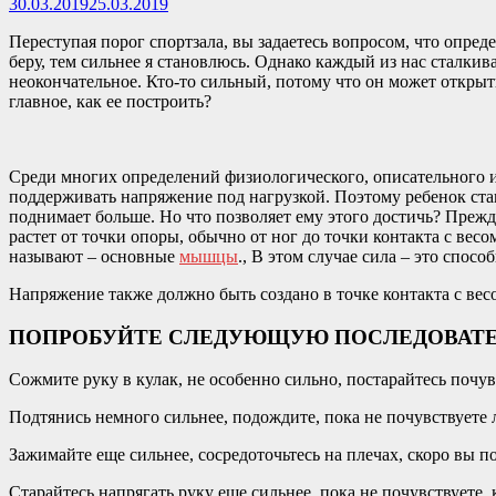
30.03.2019
25.03.2019
Переступая порог спортзала, вы задаетесь вопросом, что опред
беру, тем сильнее я становлюсь. Однако каждый из нас сталкива
неокончательное. Кто-то сильный, потому что он может открыть
главное, как ее построить?
Среди многих определений физиологического, описательного ил
поддерживать напряжение под нагрузкой. Поэтому ребенок стан
поднимает больше. Но что позволяет ему этого достичь? Преж
растет от точки опоры, обычно от ног до точки контакта с ве
называют – основные
мышцы
., В этом случае сила – это спос
Напряжение также должно быть создано в точке контакта с весо
ПОПРОБУЙТЕ СЛЕДУЮЩУЮ ПОСЛЕДОВАТЕ
Сожмите руку в кулак, не особенно сильно, постарайтесь почу
Подтянись немного сильнее, подождите, пока не почувствуете
Зажимайте еще сильнее, сосредоточьтесь на плечах, скоро вы п
Старайтесь напрягать руку еще сильнее, пока не почувствуете