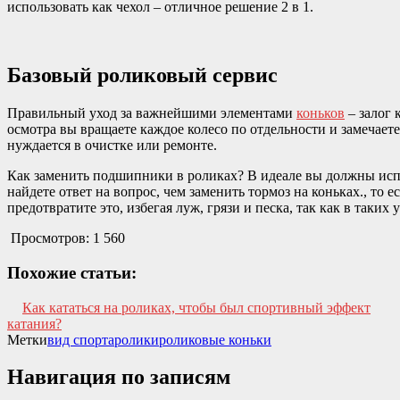
использовать как чехол – отличное решение 2 в 1.
Базовый роликовый сервис
Правильный уход за важнейшими элементами
коньков
– залог 
осмотра вы вращаете каждое колесо по отдельности и замечаете
нуждается в очистке или ремонте.
Как заменить подшипники в роликах? В идеале вы должны испо
найдете ответ на вопрос, чем заменить тормоз на коньках., то 
предотвратите это, избегая луж, грязи и песка, так как в таки
Просмотров:
1 560
Похожие статьи:
Как кататься на роликах, чтобы был спортивный эффект
катания?
Метки
вид спорта
ролики
роликовые коньки
Навигация по записям