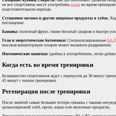
не все спортсмены могут употреблять
сахар
во время тренирово
подготовительном периоде.
Сгущенное молоко и другие пищевые продукты в тубах.
Хор
поглощение.
Бананы:
полезный фрукт, также богатый сахаром и быстро ус
Гели и энергетические батончики:
Специализированные
БАДы
высокая концентрация сахаров может вызывать раздражение.
Изотонические напитки:
удобны в употреблении, легко добав
Когда есть во время тренировки
Большинство спортсменов ждут с перекусом до 30 минут трени
45 минут с начала тренировки.
Регенерация после тренировки
После занятий самые большие потери связаны с такими ингред
цельнозерновой хлеб, орехи, какао или молочные продукты.
Упражнения также расходуют витамины В1 и В2, которые участ