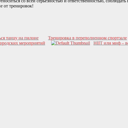
тноситься со всей серьезностью и ответственностью, соблюдать 
е от тренировок!
ься танцу на пилоне
Тренировка в переполненном спортзале
 городских мероприятий
HIIT или миф – в