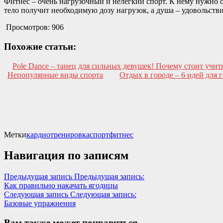
Фитнес – очень нагрузочный и нелегкий спорт. К нему нужно о
тело получит необходимую дозу нагрузок, а душа – удовольстви
Просмотров:
906
Похожие статьи:
Pole Dance – танец для сильных девушек! Почему стоит учит
Непопулярные виды спорта
Отдых в городе – 6 идей для
Метки
кардиотренировка
спорт
фитнес
Навигация по записям
Предыдущая запись
Предыдущая запись:
Как правильно накачать ягодицы
Следующая запись
Следующая запись:
Базовые упражнения
Вам также может понравиться