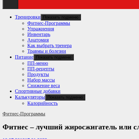
Тренировки
Показать подменю
Фитнес-Программы
Упражнения
Инвентарь
Анатомия
Как выбрать тренера
Травмы и болезни
Питание
Показать подменю
ПП-меню
ПП-рецепты
Продукты
Набор массы
Снижение веса
Спортивные добавки
Калькуляторы
Показать подменю
Калорийность
Фитнес-Программы
Фитнес – лучший жиросжигатель или с