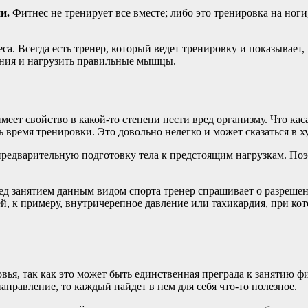
и.
Фитнес не тренирует все вместе; либо это тренировка на ноги
а. Всегда есть тренер, который ведет тренировку и показывает,
ения и нагрузить правильные мышцы.
меет свойство в какой-то степени нести вред организму. Что каса
 время тренировки. Это довольно нелегко и может сказаться в х
редварительную подготовку тела к предстоящим нагрузкам. Поэ
д занятием данным видом спорта тренер спрашивает о разрешени
й, к примеру, внутричерепное давление или тахикардия, при ко
вья, так как это может быть единственная преграда к занятию ф
правление, то каждый найдет в нем для себя что-то полезное.