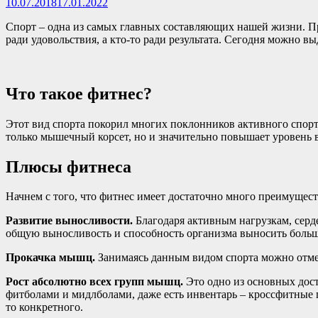
10.07.2018
17.01.2022
Спорт – одна из самых главных составляющих нашей жизни. Пр
ради удовольствия, а кто-то ради результата. Сегодня можно вы
Что такое фитнес?
Этот вид спорта покорил многих поклонников активного спорта
только мышечный корсет, но и значительно повышает уровень в
Плюсы фитнеса
Начнем с того, что фитнес имеет достаточно много преимущест
Развитие выносливости.
Благодаря активным нагрузкам, серде
общую выносливость и способность организма выносить больш
Прокачка мышц.
Занимаясь данным видом спорта можно отм
Рост абсолютно всех групп мышц.
Это одно из основных дост
фитболами и мидлболами, даже есть инвентарь – кроссфитные п
то конкретного.