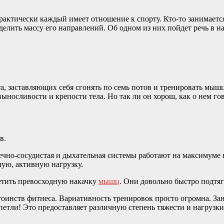
актически каждый имеет отношение к спорту. Кто-то занимается
делить массу его направлений. Об одном из них пойдет речь в на
, заставляющих себя сгонять по семь потов и тренировать мышц
ыносливости и крепости тела. Но так ли он хорош, как о нем го
в.
чно-сосудистая и дыхательная системы работают на максимуме в
ую, активную нагрузку.
етить превосходную накачку
мышц
. Они довольно быстро подтяг
оинств фитнеса. Вариативность тренировок просто огромна. Заня
етли! Это предоставляет различную степень тяжести и нагрузки