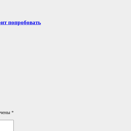
оит попробовать
ечены
*