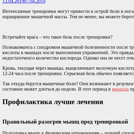
13.04.2019
07.04.2019
Интенсивные тренировки могут привести к острой боли в ногах
наращивание мышечной массы. Тем не менее, вы можете боротьс
Встречайте врага – что такое боль после тренировки?
Познакомьтесь с синдромом мышечной болезненности после тр
кислоты в мышцах после выполнения упражнений. Это правда, 
недостаточного количества кислорода. Однако она не несет от
Кровь, текущая через мышцы, выщелачивает молочную кислоту 
12-24 часа после тренировки. Серьезная боль обычно появляется
Так откуда берутся мышечные боли? Они возникают в результ
состояние может длиться до недели. В этот период в
мышцах
пр
Профилактика лучше лечения
Правильный разогрев мышц пред тренировкой
Подготовка мышц к физическим упражнениям – лучший способ п