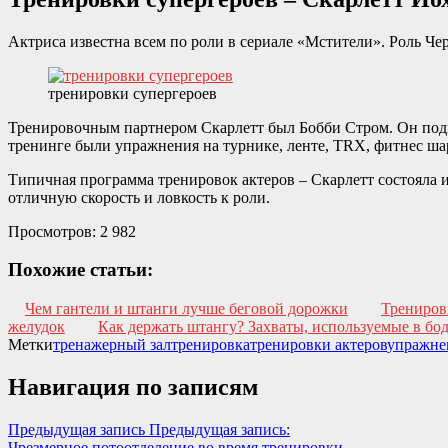
Актриса известна всем по роли в сериале «Мстители». Роль Ч
тренировки супергероев
Тренировочным партнером Скарлетт был Бобби Стром. Он подг
тренинге были упражнения на турнике, ленте, TRX, фитнес шар
Типичная программа тренировок актеров – Скарлетт состояла и
отличную скорость и ловкость к роли.
Просмотров:
2 982
Похожие статьи:
Чем гантели и штанги лучше беговой дорожки
Трениров
желудок
Как держать штангу? Захваты, используемые в бо
Метки
тренажерный зал
тренировка
тренировки актеров
упражне
Навигация по записям
Предыдущая запись
Предыдущая запись:
Чрезмерное потоотделение во время тренировки