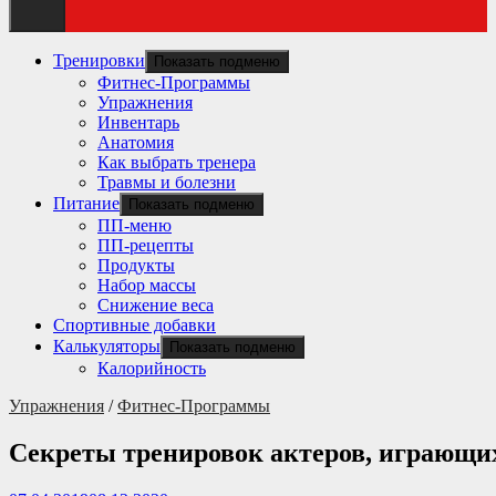
Тренировки
Показать подменю
Фитнес-Программы
Упражнения
Инвентарь
Анатомия
Как выбрать тренера
Травмы и болезни
Питание
Показать подменю
ПП-меню
ПП-рецепты
Продукты
Набор массы
Снижение веса
Спортивные добавки
Калькуляторы
Показать подменю
Калорийность
Упражнения
/
Фитнес-Программы
Секреты тренировок актеров, играющих