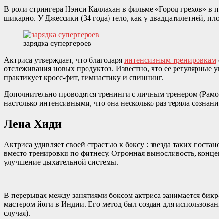
В роли стрингера Нэнси Каллахан в фильме «Город грехов» в п
шикарно. У Джессики (34 года) тело, как у двадцатилетней, п
зарядка супергероев
Актриса утверждает, что благодаря
интенсивным тренировкам
отслеживания новых продуктов. Известно, что ее регулярные 
практикует кросс-фит, гимнастику и спиннинг.
Дополнительно проводятся тренинги с личным тренером (Рамона
настолько интенсивными, что она несколько раз теряла сознани
Лена Хиди
Актриса удивляет своей страстью к боксу : звезда таких поста
вместо тренировки по фитнесу. Огромная выносливость, концент
улучшение дыхательной системы.
В перерывах между занятиями боксом актриса занимается бик
мастером йоги в Индии. Его метод был создан для использова
случая).