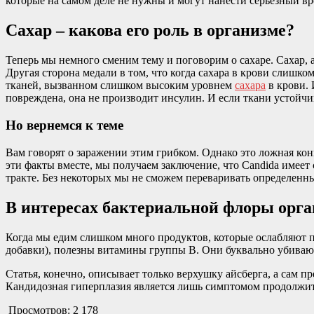
которые на самом деле не нужны и могут нанести серьезный вр
Сахар – какова его роль в организме?
Теперь мы немного сменим тему и поговорим о сахаре. Сахар, 
Другая сторона медали в том, что когда сахара в крови слишко
тканей, вызванном слишком высоким уровнем
сахара
в крови. 
повреждена, она не производит инсулин. И если ткани устойчи
Но вернемся к теме
Вам говорят о заражении этим грибком. Однако это ложная ко
эти факты вместе, мы получаем заключение, что Candida имеет
тракте. Без некоторых мы не сможем переваривать определенн
В интересах бактериальной флоры орг
Когда мы едим слишком много продуктов, которые ослабляют
добавки), полезны витамины группы B. Они буквально убивают 
Статья, конечно, описывает только верхушку айсберга, а сам п
Кандидозная гиперплазия является лишь симптомом продолжит
Просмотров:
2 178