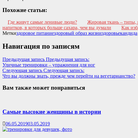
Похожие статьи:
Где живут самые ленивые люди?
Жировая ткань – типы, 
напитков, в которых больше сахара, чем вы думали
Как изб
Метки
здоровое питание
здоровый образ жизни
здоровье
кандида
Навигация по записям
Предыдущая запись
Предыдущая запись:
Уличные тренировки – упражнения для ног
Следующая запись
Следующая запись:
Что вы должны знать, прежде чем перейти на вегетарианство?
Вам также может понравиться
Самые высокие женщины в истории
06.05.2019
03.05.2019