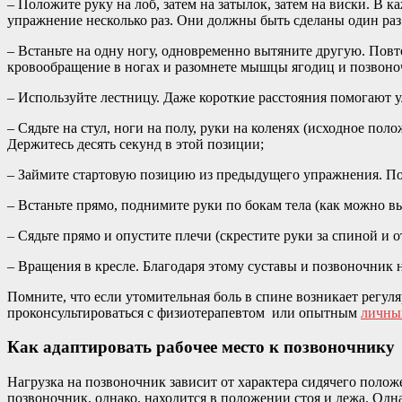
– Положите руку на лоб, затем на затылок, затем на виски. В 
упражнение несколько раз. Они должны быть сделаны один раз 
– Встаньте на одну ногу, одновременно вытяните другую. Повт
кровообращение в ногах и разомнете мышцы ягодиц и позвоно
– Используйте лестницу. Даже короткие расстояния помогают 
– Сядьте на стул, ноги на полу, руки на коленях (исходное пол
Держитесь десять секунд в этой позиции;
– Займите стартовую позицию из предыдущего упражнения. Подн
– Встаньте прямо, поднимите руки по бокам тела (как можно в
– Сядьте прямо и опустите плечи (скрестите руки за спиной и о
– Вращения в кресле. Благодаря этому суставы и позвоночник 
Помните, что если утомительная боль в спине возникает регул
проконсультироваться с физиотерапевтом или опытным
личны
Как адаптировать рабочее место к позвоночнику
Нагрузка на позвоночник зависит от характера сидячего полож
позвоночник, однако, находится в положении стоя и лежа. Одн