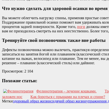
Что нужно сделать для здоровой осанки во время
Вы можете облегчить нагрузку спины, применяя простые совет
Поддержание правильной осанки поможет вам удерживать коле
процентов задней поверхности. Кроме того,
ноги
должны иметь 
вам не приходилось смотреть на них неестественно. Более того
Тренируйте свой позвоночник также вне работы
Дефекты позвоночника можно вылечить, практикуя определенны
записаться на занятия йогой или плаванием (классический сти
катание на лыжах, велосипед или плавание. Тем не менее, вы 
решение – плавание (классический стиль) или дайвинг.
Просмотров:
2 104
Похожие статьи:
Фелинотерапия – лечение кошками.
Тр
заложен нос
Как бороться с прыщами на плечах и спине?
Метки
здоровый образ жизни
сидячий образ жизни
упражнения 